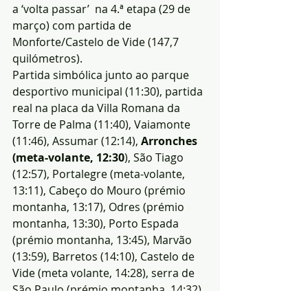
a ‘volta passar’  na 4.ª etapa (29 de 
março) com partida de 
Monforte/Castelo de Vide (147,7 
quilómetros).
Partida simbólica junto ao parque 
desportivo municipal (11:30), partida 
real na placa da Villa Romana da 
Torre de Palma (11:40), Vaiamonte 
(11:46), Assumar (12:14), 
Arronches 
(meta-volante, 12:30
), São Tiago 
(12:57), Portalegre (meta-volante, 
13:11), Cabeço do Mouro (prémio 
montanha, 13:17), Odres (prémio 
montanha, 13:30), Porto Espada 
(prémio montanha, 13:45), Marvão 
(13:59), Barretos (14:10), Castelo de 
Vide (meta volante, 14:28), serra de 
São Paulo (prémio montanha, 14:32), 
Carreiras (14:40), Castelo de Vide 