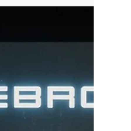
do Município de Arronches, numa iniciativa do
Contrato Local de Desenvolvimento Social
‘Coração Mágico’. A oferta curricular do
Programa de Apoio ao Estudo e Ocupação de
Tempos Livres do Município de Arronches
apresenta este ano algumas novidades e, entre
elas, encontra-se o ensino de capoeira, uma
acção promovida pelo Contrato Local de Desen