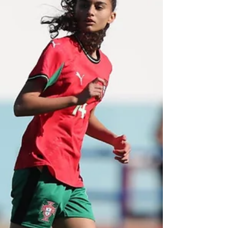
Assembleia Geral eleitoral a 26 de Novembro,
elegendo os órgãos sociais para o triénio 2025-
2028. A direcção mantém José Júlio Curricas
Feiteira como presidente, renovando a
confiança dos sócios. A nova equipa dirigente
compromete-se a reforçar o dinamismo do
clube e a dar continuidade ao trabalho
desenvolvido. Foram eleitos: Assembleia Geral:
João António Belo Correia da Costa (presidente),
Francisco Realinho Candeias (vice-preside