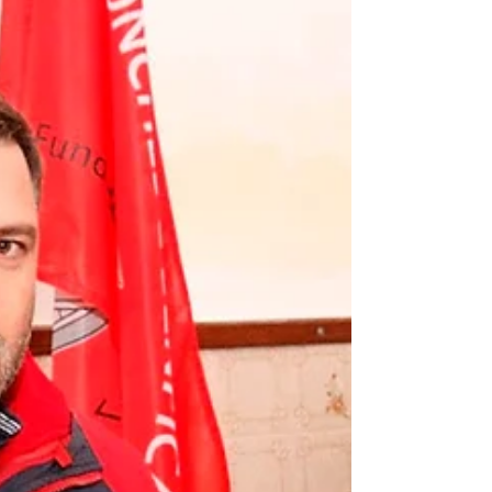
Arronchense reuniu crianças e famílias nas
margens do Rio Caia. Realizado anualmente no
início de junho, como forma de assinalar o Dia
da Criança, o Convívio de Pesca Desportiva
Infantil promovido pelo Centro Republicano
Arronchense já vai na sua vigésima terceira
edição e, desta feita, tendo-se realizado numa
data alternativa, foi integrado nas festas são
joaninas de Arronches. O encontro, destinad