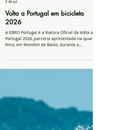
Redacção - Notícias de Arronches
9 de jul.
Volta a Portugal em bicicleta
2026
A EBRO Portugal é a Viatura Oficial da Volta a
Portugal 2026, parceria apresentada na quarta-
feira, em Mondim de Basto, durante a
apresentação oficial da prova no Alto da
Senhora da Graça. No âmbito do acordo, a
marca disponibilizará uma frota de dezenas de
viaturas para assegurar a mobilidade da
organização, entidades oficiais e convidados ao
longo da competição. Os modelos EBRO
estarão presentes em toda a operação logística
da prova, reforçando a visibilidade da marca