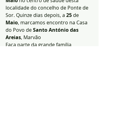
Maio
 no centro de saúde desta 
localidade do concelho de Ponte de 
Sor. Quinze dias depois, a 
25
 de 
Maio
, marcamos encontro na Casa 
do Povo de 
Santo António das 
Areias
, Marvão
Faça parte da grande família 
solidária dos dadores de sangue!
https://www.facebook.com/Associaca
oDadoresBenevolosSanguePortalegr
e/
Notícias
saúde
Solidariedade
Posts recentes
Ver tudo