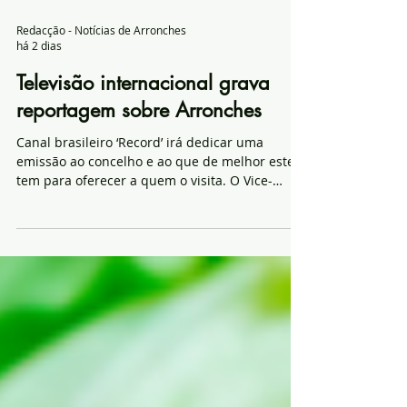
Redacção - Notícias de Arronches
há 2 dias
Televisão internacional grava
reportagem sobre Arronches
Canal brasileiro ‘Record’ irá dedicar uma
emissão ao concelho e ao que de melhor este
tem para oferecer a quem o visita. O Vice-
presidente Paulo Furtado, em entrevista a
televisão brasileira TV RECORD Por estes dias, é
comum ouvir dizer que “Arronches está na
moda” e a prova de que o concelho continua
com a cotação em alta é, não só o facto de
continuar a ser destino de preferência de
muitos visitantes que, sobretudo no período de
verão, o escolhem para descansar, mas
também