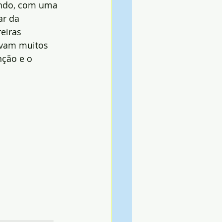
ndo, com uma 
ar da 
eiras 
evam muitos 
nção e o 