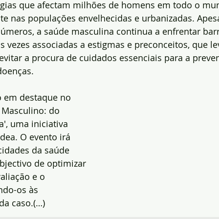
ogias que afectam milhões de homens em todo o mu
nte nas populações envelhecidas e urbanizadas. Apes
úmeros, a saúde masculina continua a enfrentar barr
tas vezes associadas a estigmas e preconceitos, que l
vitar a procura de cuidados essenciais para a preve
doenças. 
o em destaque no 
 Masculino: do 
a', uma iniciativa 
dea. O evento irá 
cidades da saúde 
jectivo de optimizar 
valiação e o 
ndo-os às 
da caso.(…)