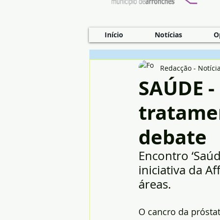
Início
Notícias
O
Redacção - Notíci
SAÚDE -
tratame
debate
Encontro ‘Saúd
iniciativa da A
áreas.
O cancro da prósta