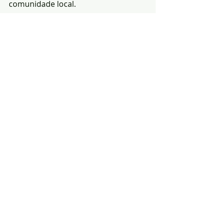
comunidade local.
Readcção|Fonte: A.F.P.
Notícias
Desporto
Região
Posts recentes
Ver tudo