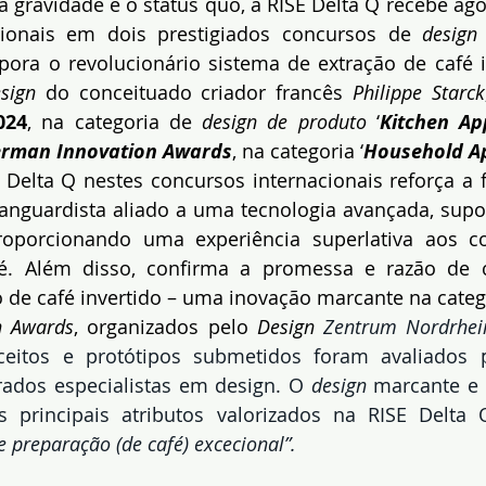
a gravidade e o status quo, a RISE Delta Q recebe ago
acionais em dois prestigiados concursos de 
design
ora o revolucionário sistema de extração de café i
sign
 do conceituado criador francês 
Philippe Starck
024
, na categoria de 
design de produto
 ‘
Kitchen Ap
rman Innovation Awards
, na categoria ‘
Household A
 Delta Q nestes concursos internacionais reforça a f
vanguardista aliado a uma tecnologia avançada, supo
roporcionando uma experiência superlativa aos c
fé. Além disso, confirma a promessa e razão de 
 de café invertido – uma inovação marcante na categ
n Awards
, organizados pelo 
Design 
Zentrum Nordrhei
eitos e protótipos submetidos foram avaliados 
rados especialistas em design. O 
design
 marcante e a
s principais atributos valorizados na RISE Delta 
 preparação (de café) excecional”.