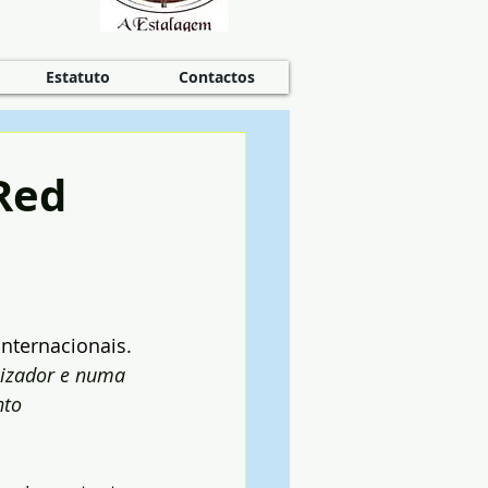
Estatuto
Contactos
 Red
nternacionais. 
lizador e numa 
nto 