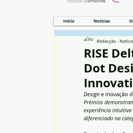
Início
Notícias
O
Redacção - Notíci
RISE Del
Dot Des
Innovat
Design
 e inovação 
Prémios demonstram 
experiência intuitiv
diferenciado na cate