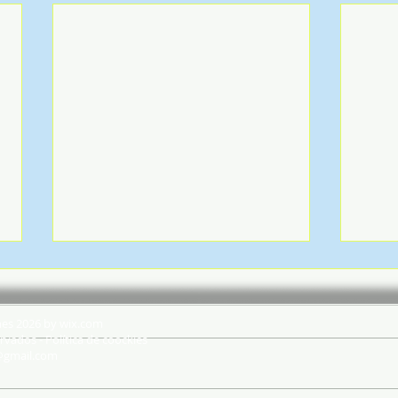
hes 2026 by wix.com
rvados - Política de coockies
@gmail.com