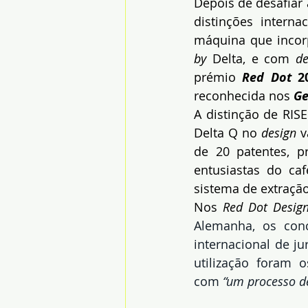
Depois de desafiar 
distinções intern
máquina que incorp
by
 Delta, e com 
de
prémio 
Red Dot
 2
reconhecida nos 
Ge
A distinção de RISE
Delta Q no 
design
 
de 20 patentes, p
entusiastas do ca
sistema de extração
Nos 
Red Dot Desig
Alemanha, os conc
internacional de ju
utilização foram o
com
 “um processo de