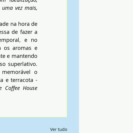
 uma vez mais, 
ade na hora de 
sa de fazer a 
emporal, e no 
a os aromas e 
nte e mantendo 
 superlativo. 
o memorável o 
 e terracota - 
e Coffee House 
Ver tudo