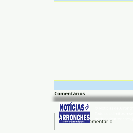
Comentários
© Noticias de Arronc
Todos os direitos rese
noticiasdearronches
Escreva um comentário