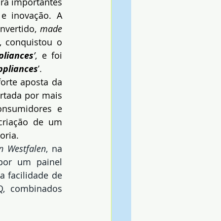
ra importantes 
 e inovação. A 
nvertido, 
made 
, conquistou o 
pliances
’
, e foi 
ppliances
’.
orte aposta da 
rtada por mais 
onsumidores e 
criação de um 
oria.
n Westfalen
, na 
por um painel 
 facilidade de 
Q, combinados 