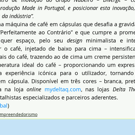
rodução Made in Portugal, e posicionar esta inovação,
 da indústria”.
ma máquina de café em cápsulas que desafia a gravid
“Perfeitamente ao Contrário” e que cumpre a promes
lquer espaço, pelo seu 
design
 minimalista e int
 o café, injetado de baixo para cima – intensific
ais do café, trazendo ao de cima um creme persiste
eratura ideal do café – proporcionando um expresso
a experiência icónica para o utilizador, tornand
 cápsula. Disponível em três cores – branca, preta
a na loja 
online
mydeltaq.com
, nas lojas 
Delta Th
talhistas especializados e parceiros aderentes.
bal
)
mpreendedorismo