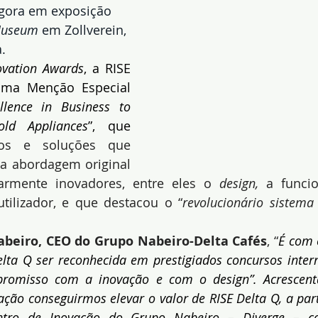
gora em exposição 
Museum
 em Zollverein, 
.
vation Awards
, a RISE 
ma Menção Especial 
llence in Business to 
ld Appliances
”, que 
os e soluções que 
 abordagem original 
larmente inovadores, entre eles o 
design,
 a funcio
utilizador, e que destacou o “
revolucionário sistema
abeiro, CEO do Grupo Nabeiro-Delta Cafés
, “
É com 
lta Q ser reconhecida em prestigiados concursos intern
mpromisso com a inovação e com o design”. Acrescent
ação conseguirmos elevar o valor de RISE Delta Q, a part
tro de Inovação do Grupo Nabeiro – Diverge – com