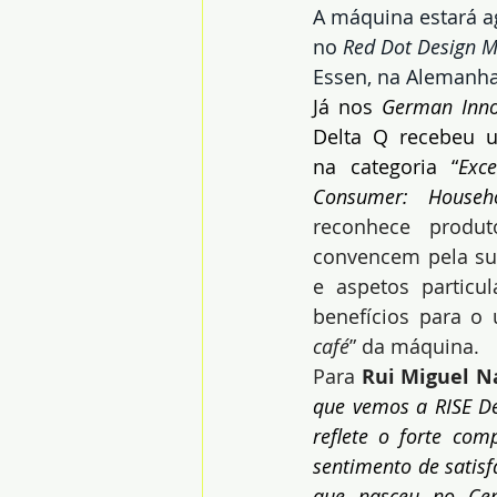
A máquina estará a
no 
Red Dot Design 
Essen, na Alemanha
Já nos 
German Inno
Delta Q recebeu u
na categoria “
Exce
Consumer: Househo
reconhece produt
convencem pela sua
e aspetos particu
benefícios para o 
café
” da máquina.
Para
 Rui Miguel N
que vemos a RISE De
reflete o forte co
sentimento de satisf
que nasceu no Cen