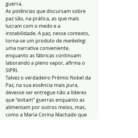
guerra.
As potências que discursam sobre 
paz são, na prática, as que mais 
lucram com o medo e a 
instabilidade. A paz, nesse contexto, 
torna-se um produto de 
marketing
: 
uma narrativa conveniente, 
enquanto as fábricas continuam 
laborando a pleno vapor, afirma o 
SIPRI.
Talvez o verdadeiro Prémio Nobel da 
Paz, na sua essência mais pura, 
devesse ser entregue não a líderes 
que “evitam” guerras enquanto as 
alimentam por outros meios, mas, 
como a Maria Corina Machado que 
tem lutado pela democracia no seu 
país que está debaixo da ditadura de 
Nicolás Maduro, na Venezuela.