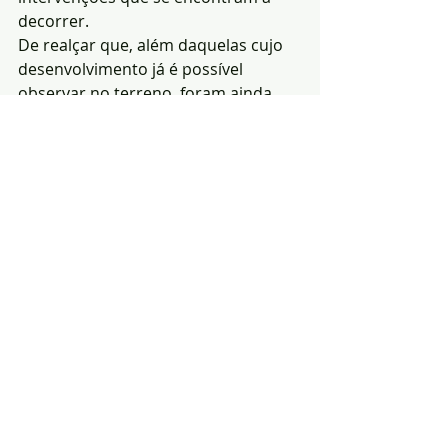
decorrer.
De realçar que, além daquelas cujo 
desenvolvimento já é possível 
observar no terreno, foram ainda 
apresentados alguns dos projectos 
que o Município tem preparados 
para avançar com novas obras nas 
três freguesias de Arronches, cuja 
concretização será uma enorme 
mais-valia para Assunção, Esperança 
e Mosteiros.
Redacção|Fonte: GCI da 
C.M.Arronches
Notícias
Política
Habitação