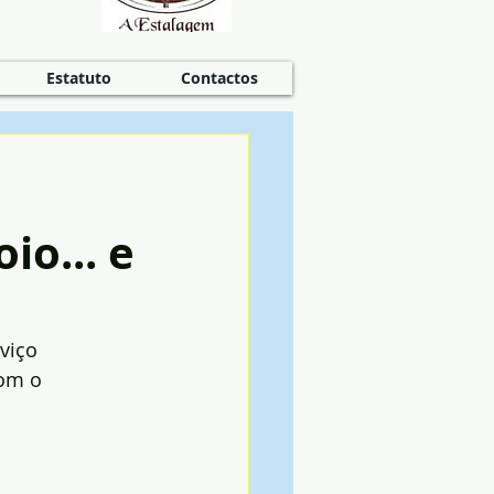
Estatuto
Contactos
o... e
viço 
om o 