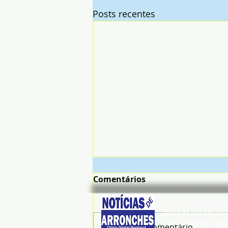
Posts recentes
Comentários
© Noticias de Arronc
Todos os direitos rese
noticiasdearronches
Escreva um comentário