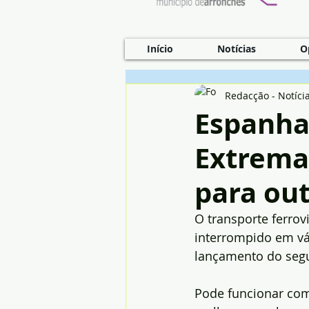
Início
Notícias
O
Redacção - Notíci
Espanha 
Extremad
para out
O transporte ferrov
interrompido em vár
lançamento do segu
Pode funcionar com 