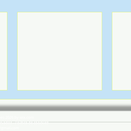
hes 2026 by wix.com
rvados - Política de coockies
@gmail.com