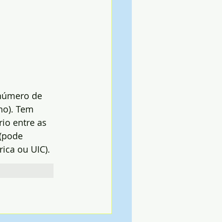
 número de 
o). Tem 
rio entre as 
(pode 
rica ou UIC).