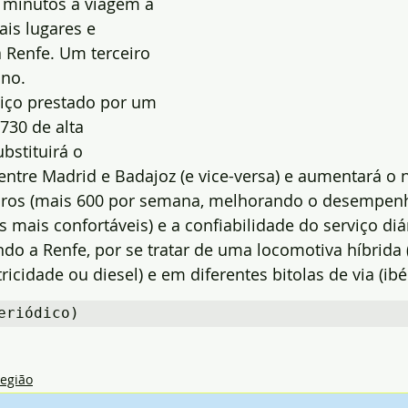
minutos a viagem a 
is lugares e 
a Renfe. Um terceiro 
ano.
viço prestado por um 
30 de alta 
stituirá o 
 entre Madrid e Badajoz (e vice-versa) e aumentará o
iros (mais 600 por semana, melhorando o desempenh
s mais confortáveis) e a confiabilidade do serviço diá
ndo a Renfe, por se tratar de uma locomotiva híbrida 
icidade ou diesel) e em diferentes bitolas de via (ibé
eriódico)
egião