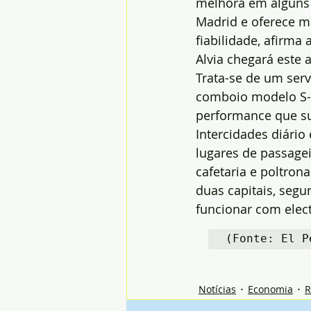
melhora em alguns 
Madrid e oferece ma
fiabilidade, afirma 
Alvia chegará este 
Trata-se de um ser
comboio modelo S-7
performance que sub
Intercidades diário
lugares de passage
cafetaria e poltrona
duas capitais, segu
funcionar com electr
(Fonte: El P
Notícias
Economia
R