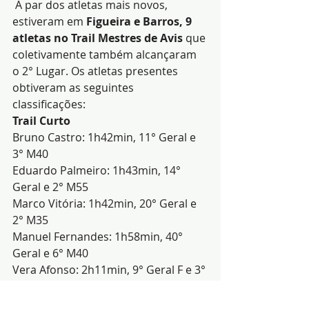
 A par dos atletas mais novos, 
estiveram em 
Figueira e Barros, 9 
atletas no Trail Mestres de Avis
 que 
coletivamente também alcançaram 
o 2° Lugar. Os atletas presentes 
obtiveram as seguintes 
classificações:
Trail Curto
Bruno Castro: 1h42min, 11° Geral e 
3° M40
Eduardo Palmeiro: 1h43min, 14° 
Geral e 2° M55
Marco Vitória: 1h42min, 20° Geral e 
2° M35
Manuel Fernandes: 1h58min, 40° 
Geral e 6° M40
Vera Afonso: 2h11min, 9° Geral F e 3° 
F35
Marília Andrade: 2h16min, 12° Geral 