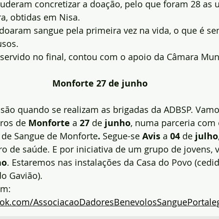
uderam concretizar a doação, pelo que foram 28 as 
a, obtidas em Nisa.
 doaram sangue pela primeira vez na vida, o que é s
usos.
 servido no final, contou com o apoio da Câmara Muni
Monforte 27 de junho
ão quando se realizam as brigadas da ADBSP. Vamos
ros de 
Monforte 
a 
27
 de 
junho
, numa parceria com 
 de Sangue de Monforte
.
 Segue-se 
Avis
 a 
04
 de 
julho
ro de saúde. E por iniciativa de um grupo de jovens, 
ho
. Estaremos nas instalações da Casa do Povo (cedid
o Gavião).
m: 
ook.com/AssociacaoDadoresBenevolosSanguePortale