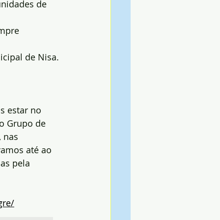
unidades de 
empre 
cipal de Nisa.
 estar no 
o Grupo de 
, nas 
vamos até ao 
as pela 
gre/