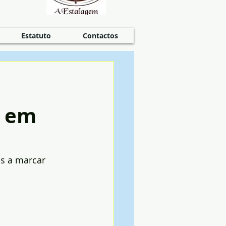
Estatuto
Contactos
e em
os a marcar 