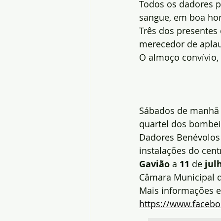
Todos os dadores p
sangue, em boa hor
Três dos presentes
merecedor de apla
O almoço convívio,
Sábados de manhã s
quartel dos bombei
Dadores Benévolos
instalações do cent
Gavião
 a 
11
 de 
jul
Câmara Municipal d
Mais informações e
https://www.faceb