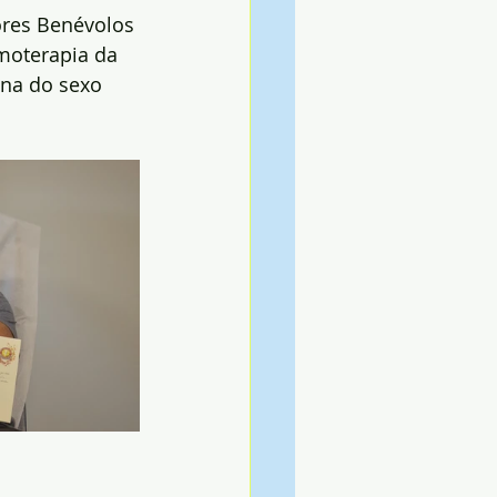
ores Benévolos 
moterapia da 
na do sexo 