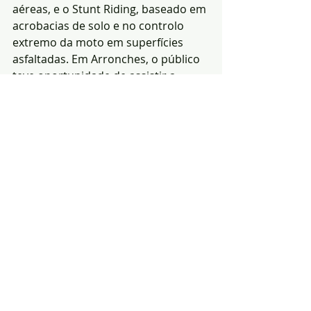
aéreas, e o Stunt Riding, baseado em 
acrobacias de solo e no controlo 
extremo da moto em superfícies 
asfaltadas. Em Arronches, o público 
teve oportunidade de assistir a 
demonstrações que evidenciaram o 
elevado nível técnico e a 
espectacularidade desta 
modalidade". [1]
Mais fotos no Facebook
 Redacção [1] 
informação - Freestyle 
World Tour/Fotos: 
Notícias de Arronches
Notícias
Desporto