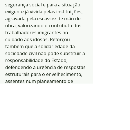
segurança social e para a situação 
exigente já vivida pelas instituições, 
agravada pela escassez de mão de 
obra, valorizando o contributo dos 
trabalhadores imigrantes no 
cuidado aos idosos. Reforçou 
também que a solidariedade da 
sociedade civil não pode substituir a 
responsabilidade do Estado, 
defendendo a urgência de respostas 
estruturais para o envelhecimento, 
assentes num planeamento de 
longo prazo que assegure melhores 
condições de vida às pessoas mais 
velhas e às suas famílias.
Redacção|Fonte: União 
das Misericordias