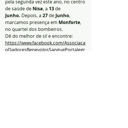
pela segunda vez este ano, no centro 
de saúde de 
Nisa
, a 
13
 de 
Junho.
 Depois, a 
27
 de 
Junho
, 
marcamos presença em 
Monforte
, 
no quartel dos bombeiros.
Dê do melhor de si! e encontre: 
https://www.facebook.com/Associaca
oDadoresBenevolosSanguePortalegr
e/
Redacção|Fonte e fotos: 
ADBSP
Notícias
Solidariedade
Arronches
Posts recentes
Ver tudo