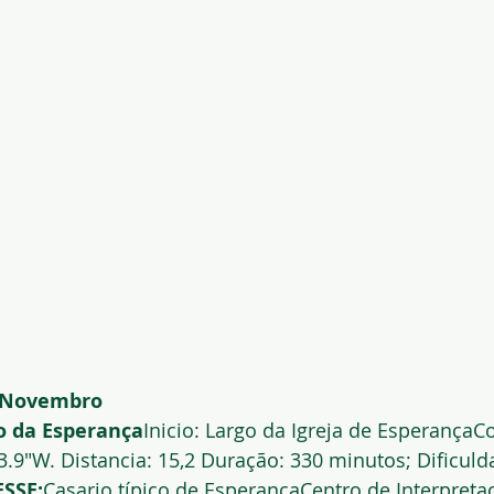
 Novembro
o da Esperança
Inicio: Largo da Igreja de EsperançaC
3.9″W. Distancia: 15,2 Duração: 330 minutos; Dificul
SSE:
Casario típico de EsperançaCentro de Interpreta