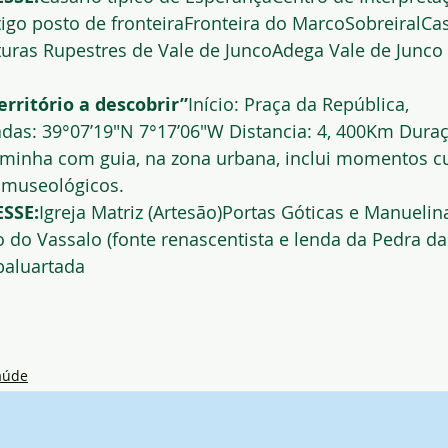
igo posto de fronteiraFronteira do MarcoSobreiralCas
turas Rupestres de Vale de JuncoAdega Vale de Junco
rritório a descobrir”
Início: Praça da República, 
as: 39°07’19″N 7°17’06″W Distancia: 4, 400Km Duraç
aminha com guia, na zona urbana, inclui momentos cu
s museológicos.
SSE:
Igreja Matriz (Artesão)Portas Góticas e Manuelin
 do Vassalo (fonte renascentista e lenda da Pedra d
baluartada
aúde