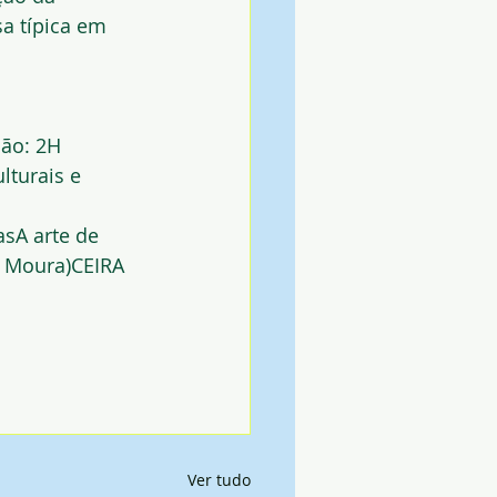
a típica em 
ão: 2H 
lturais e 
asA arte de 
a Moura)CEIRA 
Ver tudo