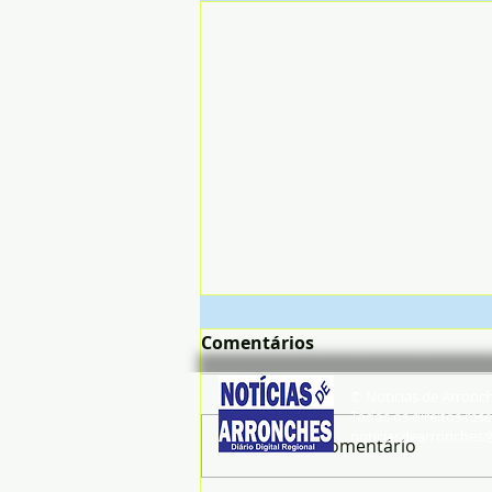
Comentários
© Noticias de Arronc
Todos os direitos rese
noticiasdearronches
Escreva um comentário