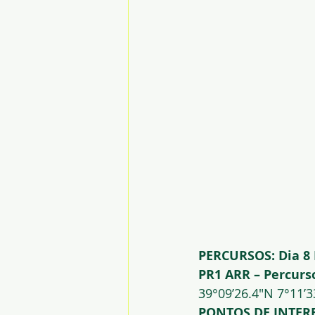
PERCURSOS:
Dia 8
PR1 ARR – Percurs
39°09’26.4″N 7°11’3
PONTOS DE INTERE