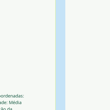
oordenadas: 
dade: Média
ção da 