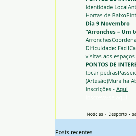
Identidade LocalAnt
Hortas de BaixoPin
Dia 9 Novembro
“Arronches – Um te
ArronchesCoordenad
Dificuldade: FácilC
visitas aos espaço
PONTOS DE INTERE
tocar pedrasPasseio
(Artesão)Muralha A
Inscrições - 
Aqui
Inscreva-se aqui
Notícias
Desporto
s
Posts recentes