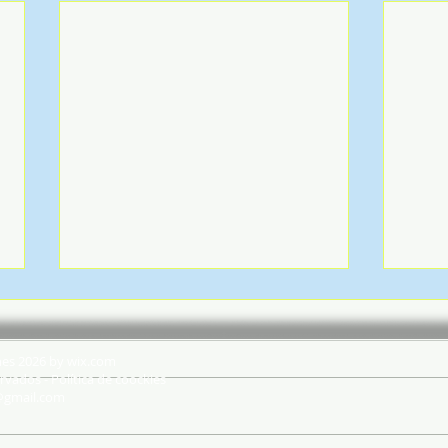
hes 2026 by wix.com
rvados - Política de coockies
@gmail.com