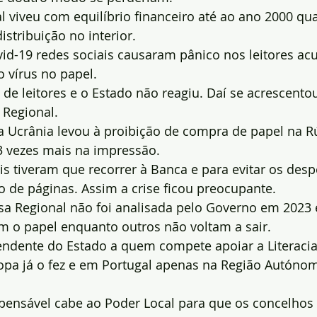
 viveu com equilíbrio financeiro até ao ano 2000 qu
istribuição no interior.
id-19 redes sociais causaram pânico nos leitores ac
o vírus no papel.
de leitores e o Estado não reagiu. Daí se acrescento
 Regional.
a Ucrânia levou à proibição de compra de papel na R
3 vezes mais na impressão.
is tiveram que recorrer à Banca e para evitar os des
 de páginas. Assim a crise ficou preocupante.
sa Regional não foi analisada pelo Governo em 2023 
m o papel enquanto outros não voltam a sair.
ndente do Estado a quem compete apoiar a Literacia 
ropa já o fez e em Portugal apenas na Região Autóno
pensável cabe ao Poder Local para que os concelhos