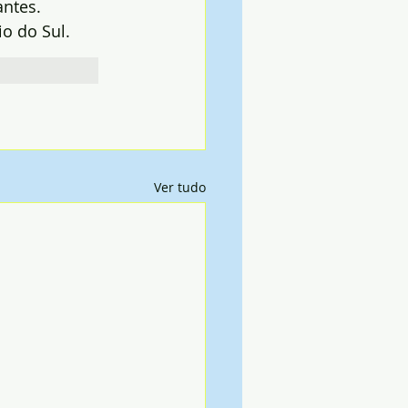
antes.
io do Sul.
Ver tudo