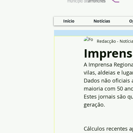
Início
Notícias
O
Redacção - Notíci
Imprensa
A Imprensa Regiona
vilas, aldeias e lug
Dados não oficiais 
maioria com 50 ano
Estes jornais são q
geração.
Cálculos recentes 