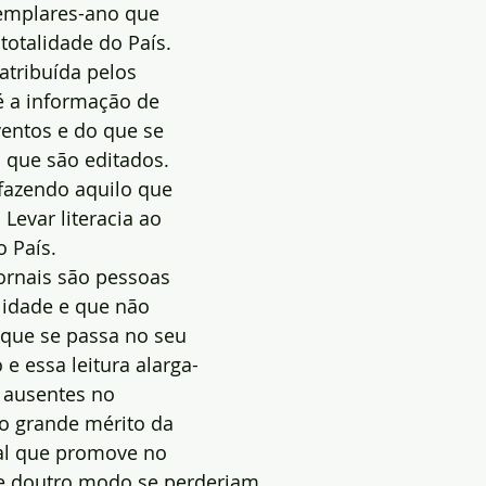
emplares-ano que 
 totalidade do País.
atribuída pelos 
 é a informação de 
entos e do que se 
 que são editados.
 fazendo aquilo que 
Levar literacia ao 
o País.
jornais são pessoas 
 idade e que não 
que se passa no seu 
 e essa leitura alarga-
 ausentes no 
 o grande mérito da 
al que promove no 
e doutro modo se perderiam.