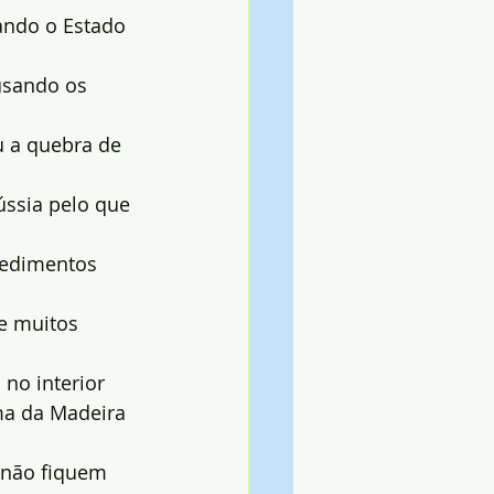
ando o Estado 
usando os 
u a quebra de 
ússia pelo que 
pedimentos 
e muitos 
no interior 
ma da Madeira 
 não fiquem 