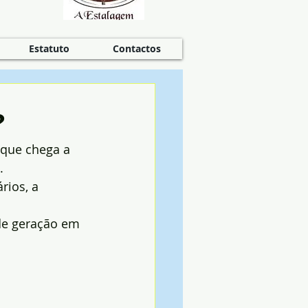
Estatuto
Contactos
?
 que chega a 
.
rios, a 
de geração em 