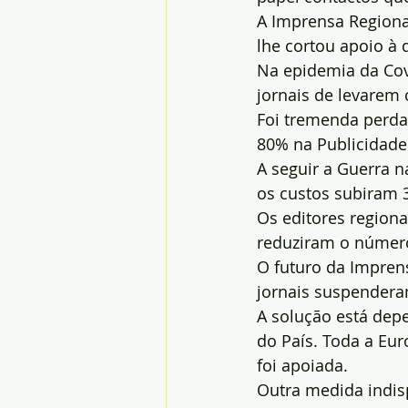
A Imprensa Regional
lhe cortou apoio à d
Na epidemia da Cov
jornais de levarem 
Foi tremenda perda 
80% na Publicidade
A seguir a Guerra n
os custos subiram 
Os editores regiona
reduziram o número
O futuro da Impren
jornais suspendera
A solução está depe
do País. Toda a Eu
foi apoiada.
Outra medida indis