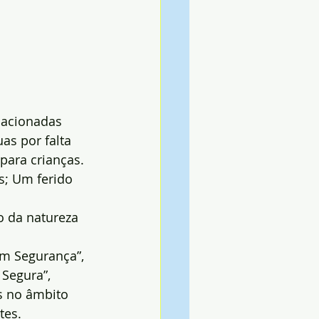
lacionadas 
as por falta 
para crianças.
es; Um ferido 
o da natureza 
m Segurança”, 
Segura”, 
s no âmbito 
tes.