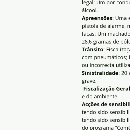
legal; Um por condu
álcool.
Apreensões
: Uma 
pistola de alarme, 
facas; Um machado;
28,6 gramas de pól
Trânsito
: Fiscaliz
com pneumáticos; Du
ou incorrecta utili
Sinistralidade
: 20
grave.
Fiscalização Gera
e do ambiente.
Acções de sensibil
tendo sido sensibil
tendo sido sensibi
do programa “Comér