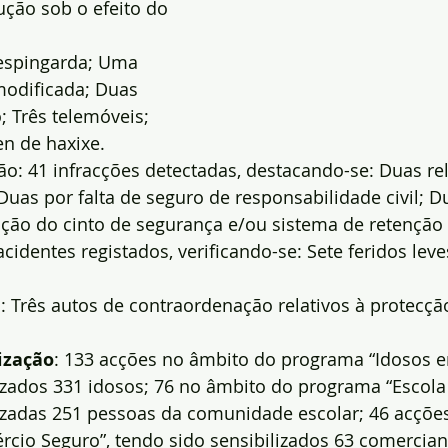
ção sob o efeito do 
espingarda; Uma 
modificada; Duas 
 Três telemóveis; 
en de haxixe.
ação: 41 infracções detectadas, destacando-se: Duas re
as por falta de seguro de responsabilidade civil; Du
zação do cinto de segurança e/ou sistema de retenção 
 acidentes registados, verificando-se: Sete feridos lev
l
: Três autos de contraordenação relativos à protecçã
ização
: 133 acções no âmbito do programa “Idosos e
izados 331 idosos; 76 no âmbito do programa “Escola 
lizadas 251 pessoas da comunidade escolar; 46 acçõe
cio Seguro”, tendo sido sensibilizados 63 comercian