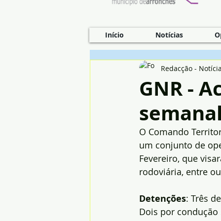
Início
Notícias
O
Redacção - Notíci
GNR - Ac
semana
O Comando Territori
um conjunto de oper
Fevereiro, que visa
rodoviária, entre o
Detenções
: Três d
Dois por condução 