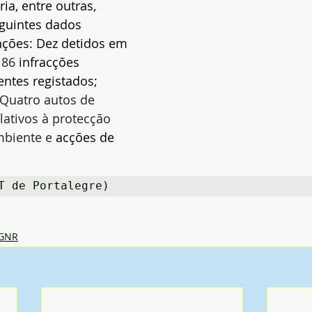
ria, entre outras, 
guintes dados 
ções: Dez detidos em
 
86
 infracções 
entes registados; 
 Quatro autos de 
ativos à protecção 
mbiente e 
acções de 
T de Portalegre)
GNR