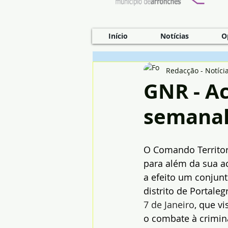
Início
Notícias
O
Redacção - Notíci
GNR - Ac
semana
O Comando Territori
para além da sua ac
a efeito um conjunt
distrito de Portale
7 de Janeiro
, que v
o combate à crimina