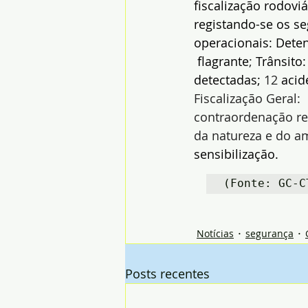
fiscalização rodoviá
registando-se os se
operacionais:
Deten
 flagrante
; 
Trânsito:
detectadas; 
12
 acid
Fiscalização Geral: 
contraordenação rel
da natureza e do a
sensibilização.
(Fonte: GC-C
Notícias
segurança
Posts recentes