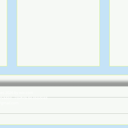
hes 2026 by wix.com
rvados - Política de coockies
@gmail.com
PSP - Comando Distrital de
Delt