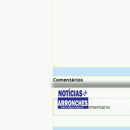
Comentários
© Noticias de Arronc
Todos os direitos rese
noticiasdearronches
Escreva um comentário
Mais de 3 milhões de