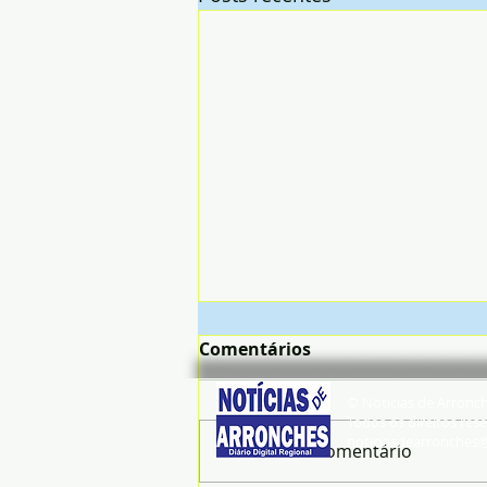
Comentários
© Noticias de Arronc
Todos os direitos rese
noticiasdearronches
Escreva um comentário