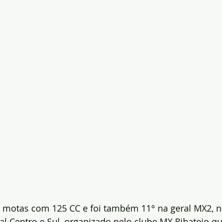
s motas com 125 CC e foi também 11° na geral MX2, n
 Centro e Sul, organizado pelo clube MX Ribatejo que