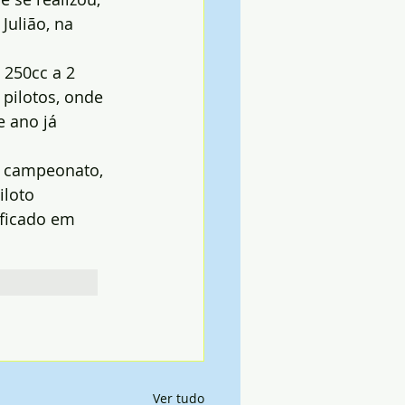
Julião, na 
250cc a 2 
pilotos, onde 
 ano já 
o campeonato, 
iloto 
ificado em 
Ver tudo