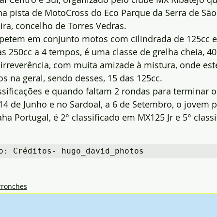
na pista de MotoCross do Eco Parque da Serra de São 
ira, concelho de Torres Vedras.
etem em conjunto motos com cilindrada de 125cc e 
250cc a 4 tempos, é uma classe de grelha cheia, 40 
 irreverência, com muita amizade à mistura, onde este
s na geral, sendo desses, 15 das 125cc.
ssificações e quando faltam 2 rondas para terminar 
 14 de Junho e no Sardoal, a 6 de Setembro, o jovem p
ha Portugal, é 2° classificado em MX125 Jr e 5° class
o: Créditos- hugo­_david­_photos
rronches