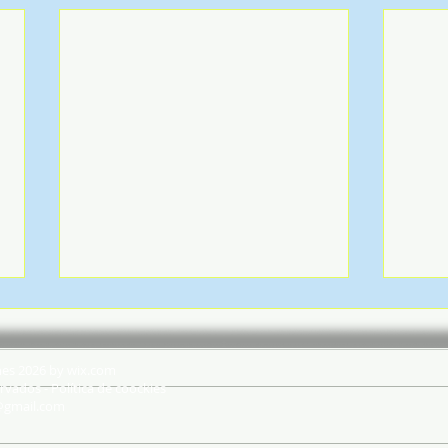
hes 2026 by wix.com
rvados - Política de coockies
@gmail.com