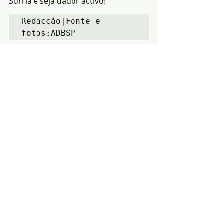
Sorria e seja dador activo!
Redacção|Fonte e 
fotos:ADBSP
Mais informações em: 
https://www.facebook.com/Associaca
oDadoresBenevolosSanguePortalegr
e/
Notícias
Solidariedade
Região
Posts recentes
Ver tudo