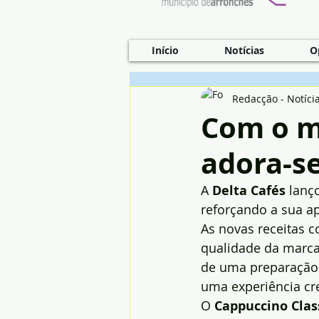
Início
Notícias
O
Redacção - Notíci
Com o m
adora-s
A 
Delta Cafés
 lanç
reforçando a sua a
As novas receitas 
qualidade da marca
de uma preparação 
uma experiência cr
O 
Cappuccino Clas