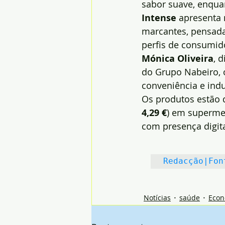
sabor suave, enqua
Intense
 apresenta 
marcantes, pensada
perfis de consumid
Mónica Oliveira
, 
do Grupo Nabeiro, o
conveniência e ind
Os produtos estão 
4,29 €
) em superme
com presença digit
Redacção|Fon
Notícias
saúde
Econ