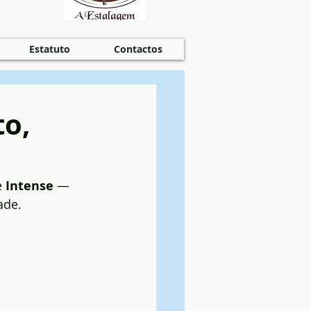
Estatuto
Contactos
to,
e 
Intense
 — 
ade. 