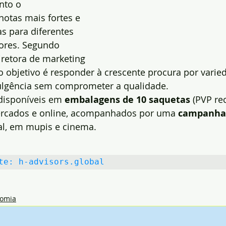
nto o 
notas mais fortes e 
s para diferentes 
ores. Segundo 
diretora de marketing 
 objetivo é responder à crescente procura por varied
ulgência sem comprometer a qualidade.
disponíveis em 
embalagens de 10 saquetas
 (PVP r
rcados e online, acompanhados por uma 
campanha
al, em mupis e cinema.
te: 
h-advisors.global
omia