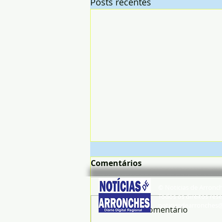
Posts recentes
Comentários
© Noticias de Arronc
Todos os direitos rese
noticiasdearronches
Escreva um comentário