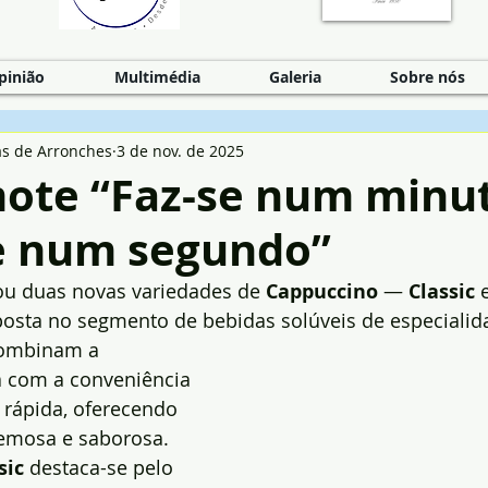
pinião
Multimédia
Galeria
Sobre nós
as de Arronches
3 de nov. de 2025
ote “Faz-se num minu
e num segundo”
ou duas novas variedades de 
Cappuccino
 — 
Classic
 
posta no segmento de bebidas solúveis de especialid
combinam a 
 com a conveniência 
rápida, oferecendo 
emosa e saborosa.
sic
 destaca-se pelo 