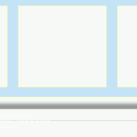
hes 2026 by wix.com
rvados - Política de coockies
@gmail.com