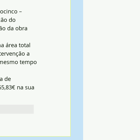
ocinco – 
ção do 
ão da obra 
 área total 
tervenção a 
ao mesmo tempo 
a de 
65,83€ na sua 