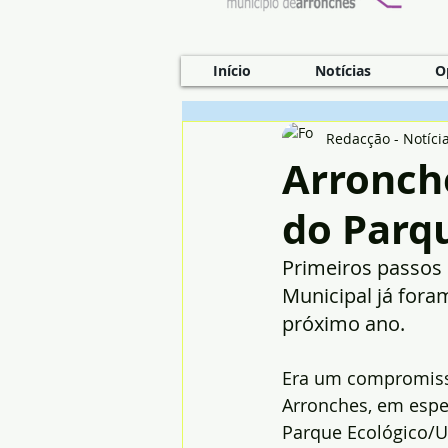
Início
Notícias
O
Redacção - Notíci
Arronche
do Parq
Primeiros passos 
Municipal já for
próximo ano.
Era um compromisso
Arronches, em espe
Parque Ecológico/Ur