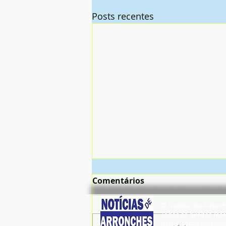
Posts recentes
Comentários
© Noticias de Arronc
Todos os direitos rese
noticiasdearronches