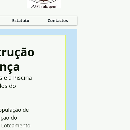
Estatuto
Contactos
trução
ança
 e a Piscina 
dos do 
opulação de 
ução do 
o Loteamento 