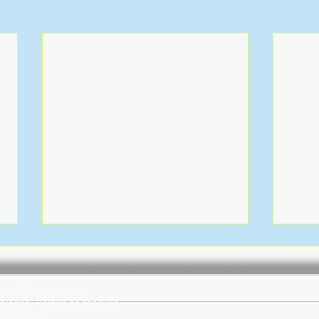
hes 2026 by wix.com
rvados - Política de coockies
@gmail.com