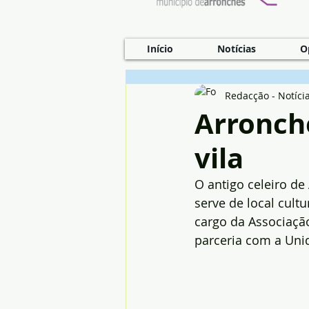
Início
Notícias
O
Redacção - Notíci
Arronche
vila
O antigo celeiro de
serve de local cult
cargo da Associaçã
parceria com a Un