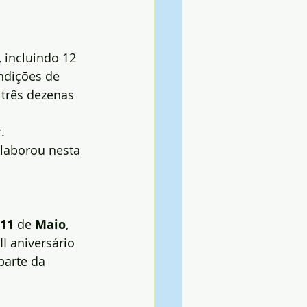
 incluindo 12 
ndições de 
três dezenas 
.
laborou nesta 
11
 de 
Maio
, 
II aniversário 
parte da 