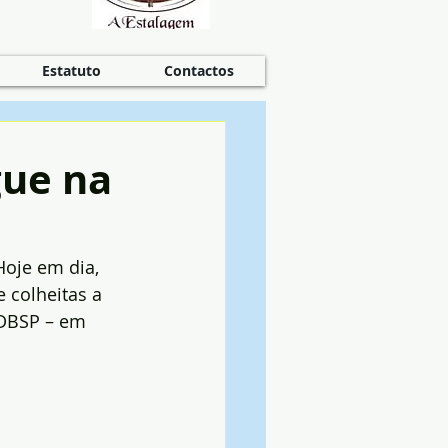
Estatuto
Contactos
gue na
Hoje em dia, 
 colheitas a 
ADBSP – em 