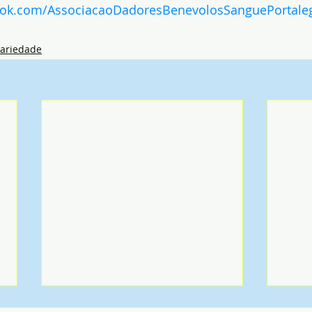
ook.com/AssociacaoDadoresBenevolosSanguePortale
dariedade