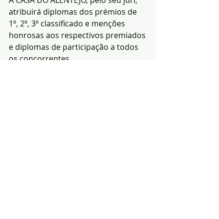
A CASA DO ALENTEJO, pelo seu júri, 
atribuirá diplomas dos prémios de 
1º, 2º, 3º classificado e menções 
honrosas aos respectivos premiados 
e diplomas de participação a todos 
os concorrentes.
Redacção|Fonte: Casa do 
Alentejo em Lisboa
Notícias
Cultura
Efeméride
Posts recentes
Ver tudo