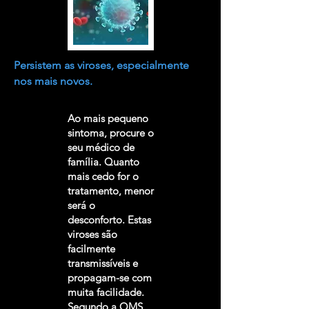
Persistem as viroses, especialmente
nos mais novos.
Ao mais pequeno
sintoma, procure o
seu médico de
família. Quanto
mais cedo for o
tratamento, menor
será o
desconforto. Estas
viroses são
facilmente
transmissíveis e
propagam-se com
muita facilidade.
Segundo a OMS