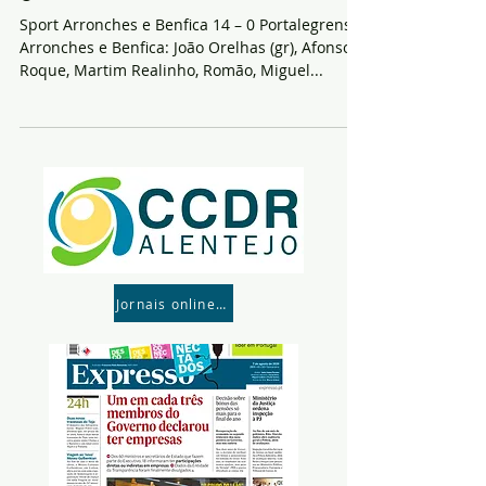
Sport Arronches e Benfica 14 – 0 Portalegrense
Arronches e Benfica: João Orelhas (gr), Afonso
Roque, Martim Realinho, Romão, Miguel...
Jornais online- Para consultar parte click