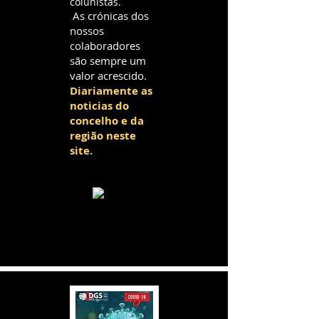
colunistas.
As crónicas dos
nossos
colaboradores
são sempre um
valor acrescido.
Diariamente as
noticias do
concelho e da
região neste
site.