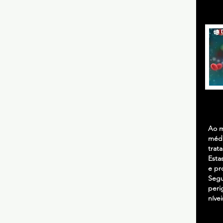
Ao m
médi
trat
Esta
e pr
Segu
peri
nívei