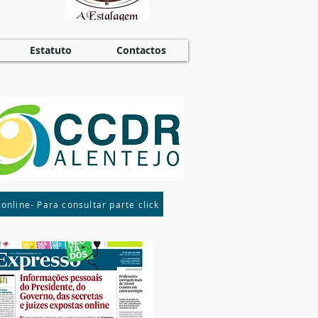
Estatuto
Contactos
 online- Para consultar parte click