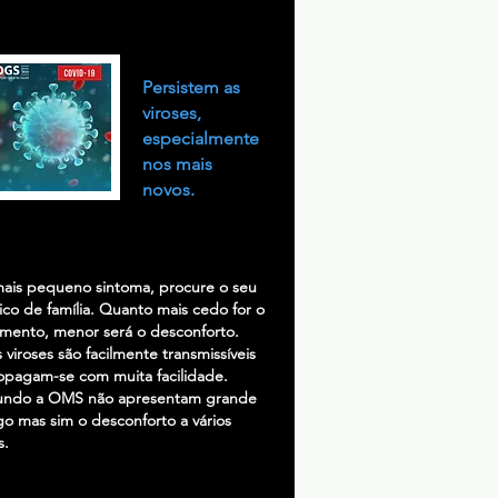
Persistem as
viroses,
especialmente
nos mais
novos.
ais pequeno sintoma, procure o seu
co de família. Quanto mais cedo for o
amento, menor será o desconforto.
s viroses são facilmente transmissíveis
opagam-se com muita facilidade.
ndo a OMS não apresentam grande
go mas sim o desconforto a vários
s.