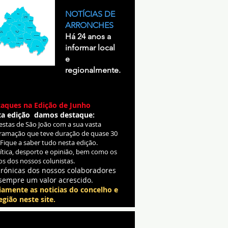
NOTÍCIAS DE
ARRONCHES
Há 24 anos a
informar local
e
regionalmente.
aques na Edição de Junho
ta edição damos destaque:
Festas de São João com a sua vasta
ramação que teve duração de quase 30
 Fique a saber tudo nesta edição.
lítica, desporto e opinião, bem como os
os dos nossos colunistas.
crónicas dos nossos colaboradores
sempre um valor acrescido.
iamente as noticias do concelho e
egião neste site.