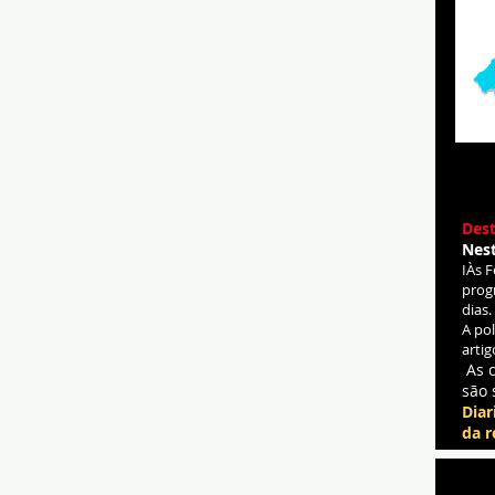
Dest
Nes
IÀs 
prog
dias.
A po
artig
As 
são 
Diar
da r