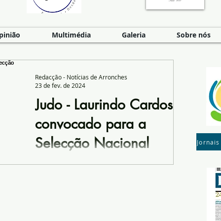
pinião
Multimédia
Galeria
Sobre nós
Redacção - Notícias de Arronches
23 de fev. de 2024
Judo - Laurindo Cardoso
convocado para a
Selecção Nacional
Jornais
O Atleta arronchense Laurindo Cardoso
‘Lau’, atleta do Clube de Judo do
Desportivo Portalegrense, foi convocado
para participar no...