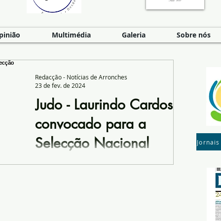
pinião
Multimédia
Galeria
Sobre nós
Redacção - Notícias de Arronches
23 de fev. de 2024
Judo - Laurindo Cardoso
convocado para a
Selecção Nacional
Jornais
O Atleta arronchense Laurindo Cardoso
‘Lau’, atleta do Clube de Judo do
Desportivo Portalegrense, foi convocado
para participar no...