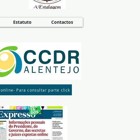
Estatuto
Contactos
 online- Para consultar parte click