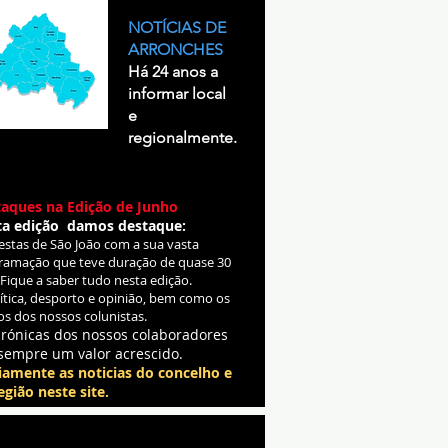
NOTÍCIAS DE
ARRONCHES
Há 24 anos a
informar local
e
regionalmente.
aques na Edição de Junho
ta edição damos destaque:
Festas de São João com a sua vasta
ramação que teve duração de quase 30
 Fique a saber tudo nesta edição.
lítica, desporto e opinião, bem como os
os dos nossos colunistas.
crónicas dos nossos colaboradores
sempre um valor acrescido.
iamente as noticias do concelho e
egião neste site.