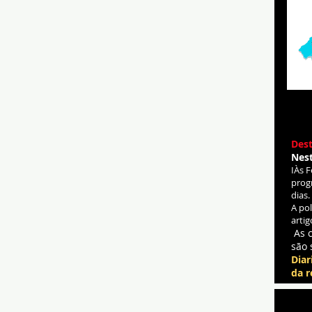
Dest
Nes
IÀs 
prog
dias.
A po
artig
As 
são 
Diar
da r