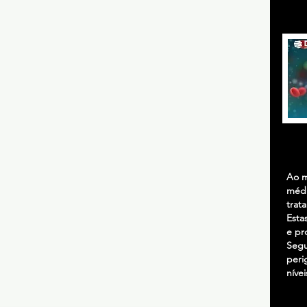
Ao m
médi
trat
Esta
e pr
Segu
peri
nívei