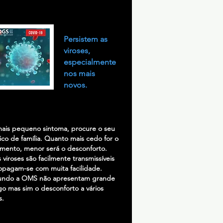
Persistem as
viroses,
especialmente
nos mais
novos.
ais pequeno sintoma, procure o seu
co de família. Quanto mais cedo for o
amento, menor será o desconforto.
s viroses são facilmente transmissíveis
opagam-se com muita facilidade.
ndo a OMS não apresentam grande
go mas sim o desconforto a vários
s.