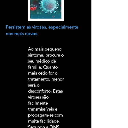
Persistem as viroses, especialmente
nos mais novos.
Ao mais pequeno
sintoma, procure o
seu médico de
família. Quanto
mais cedo for o
tratamento, menor
será o
desconforto. Estas
viroses são
facilmente
transmissíveis e
propagam-se com
muita facilidade.
Segundo a OMS