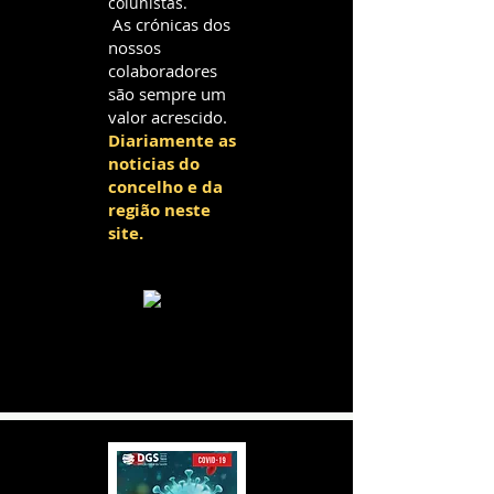
colunistas.
As crónicas dos
nossos
colaboradores
são sempre um
valor acrescido.
Diariamente as
noticias do
concelho e da
região neste
site.