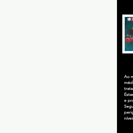
Ao m
médi
trat
Esta
e pr
Segu
peri
nívei