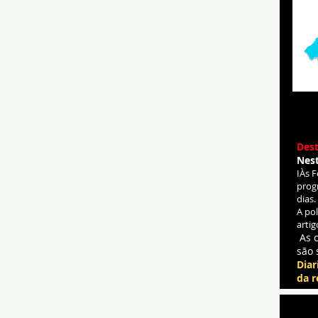
Dest
Nes
IÀs 
prog
dias.
A po
artig
As 
são 
Diar
da r