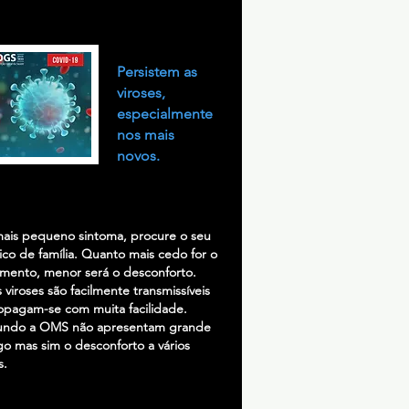
Persistem as
viroses,
especialmente
nos mais
novos.
ais pequeno sintoma, procure o seu
co de família. Quanto mais cedo for o
amento, menor será o desconforto.
s viroses são facilmente transmissíveis
opagam-se com muita facilidade.
ndo a OMS não apresentam grande
go mas sim o desconforto a vários
s.