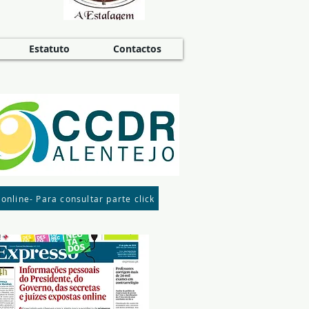
Estatuto
Contactos
 online- Para consultar parte click