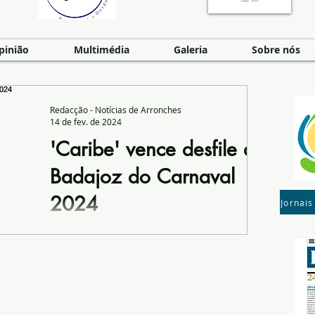
pinião
Multimédia
Galeria
Sobre nós
Redacção - Notícias de Arronches
14 de fev. de 2024
'Caribe' vence desfile de
Badajoz do Carnaval
2024
Jornais
Los Ingots e Vaivén ocupam a segunda e
terceira posições A veterana trupe
Caribe, cujo figurino e coreografia fizeram
uma viagem às...