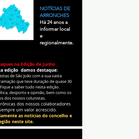
NOTÍCIAS DE
ARRONCHES
Há 24 anos a
informar local
e
regionalmente.
aques na Edição de Junho
ta edição damos destaque:
Festas de São João com a sua vasta
ramação que teve duração de quase 30
 Fique a saber tudo nesta edição.
lítica, desporto e opinião, bem como os
os dos nossos colunistas.
crónicas dos nossos colaboradores
sempre um valor acrescido.
iamente as noticias do concelho e
egião neste site.