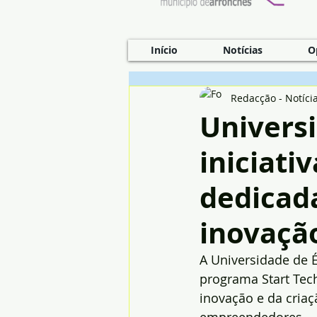
Início
Notícias
O
Redacção - Notíci
Univers
iniciati
dedicad
inovaçã
A Universidade de É
programa Start Tec
inovação e da criaç