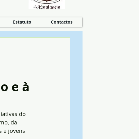
Estatuto
Contactos
o e à
iativas do 
mo, da 
s e jovens 