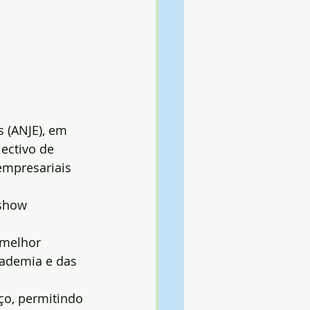
 (ANJE), em 
ectivo de 
empresariais 
show 
 melhor 
cademia e das 
rço, permitindo 