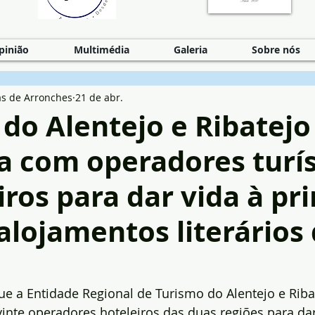
pinião
Multimédia
Galeria
Sobre nós
as de Arronches
21 de abr.
do Alentejo e Ribatejo
a com operadores turís
iros para dar vida à pr
alojamentos literários
 que a Entidade Regional de Turismo do Alentejo e Riba
inte operadores hoteleiros das duas regiões para dar