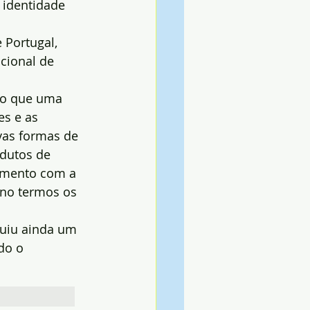
 identidade 
 Portugal, 
cional de 
do que uma 
es e as 
vas formas de 
dutos de 
uimento com a 
ano termos os 
luiu ainda um 
do o 