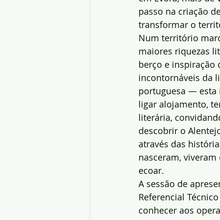
passo na criação d
transformar o terri
Num território mar
maiores riquezas li
berço e inspiração 
incontornáveis da li
portuguesa — esta i
ligar alojamento, ter
literária, convidand
descobrir o Alentejo
através das históri
nasceram, viveram 
ecoar.
A sessão de aprese
Referencial Técnico
conhecer aos operad