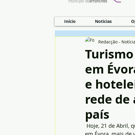
Início
Notícias
O
Redacção - Notíci
Turismo 
em Évor
e hotele
rede de 
país
 Hoje, 21 de Abril,
em Évora, mais de v