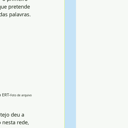
que pretende 
das palavras.
a ERT-
Foto de arquivo
tejo deu a 
 nesta rede, 