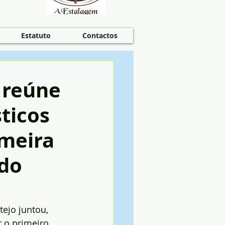
Estatuto
Contactos
 reúne
ticos
imeira
 do
tejo juntou, 
 o primeiro 