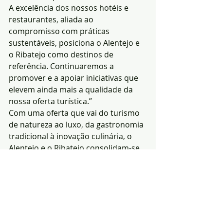
A excelência dos nossos hotéis e 
restaurantes, aliada ao 
compromisso com práticas 
sustentáveis, posiciona o Alentejo e 
o Ribatejo como destinos de 
referência. Continuaremos a 
promover e a apoiar iniciativas que 
elevem ainda mais a qualidade da 
nossa oferta turística.”
Com uma oferta que vai do turismo 
de natureza ao luxo, da gastronomia 
tradicional à inovação culinária, o 
Alentejo e o Ribatejo consolidam-se 
como destinos de eleição, refletindo 
a autenticidade, diversidade e 
hospitalidade que os tornam únicos 
em Portugal.
Redacção|Fonte:ERT