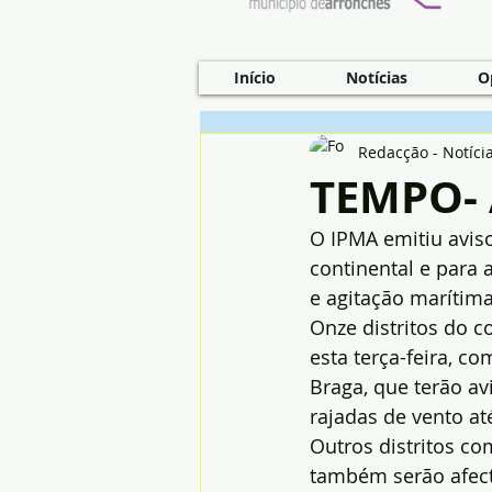
Início
Notícias
O
Redacção - Notíci
TEMPO-
O IPMA emitiu aviso
continental e para 
e agitação marítima
Onze distritos do c
esta terça-feira, c
Braga, que terão avi
rajadas de vento a
Outros distritos co
também serão afect