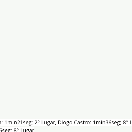
a: 1min21seg; 2° Lugar, Diogo Castro: 1min36seg; 8° 
6seg; 8° Lugar