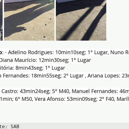
o
: - Adelino Rodrigues: 10min10seg; 1° Lugar, Nuno R
 Diana Maurício: 12min30seg; 1° Lugar
Vitória: 8min43seg; 1° Lugar
do Fernandes: 18min55seg; 2° Lugar , Ariana Lopes: 23
o Castro: 43min24seg; 5° M40, Manuel Fernandes: 46m
min; 6° M50, Vera Afonso: 53min09seg; 2° F40, Maríl
te: SAB