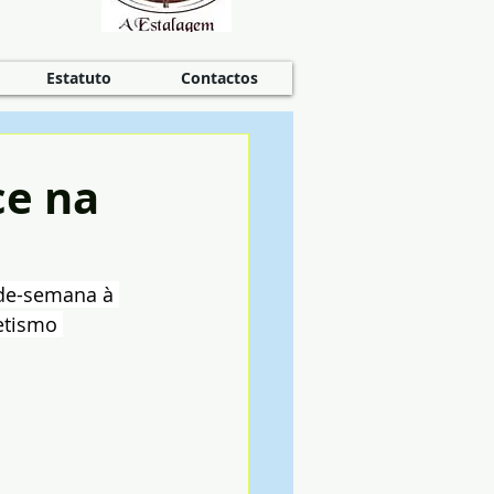
Estatuto
Contactos
ce na
-de-semana à 
etismo 