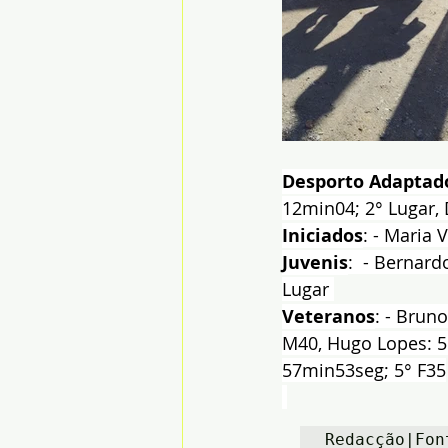
Desporto Adaptad
12min04; 2° Lugar,
Iniciados
: - Maria 
Juvenis
:  - Bernar
Lugar 
Veteranos
: - Brun
M40, Hugo Lopes: 51
57min53seg; 5° F35
Redacção|Fon