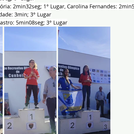
itória: 2min32seg; 1° Lugar, Carolina Fernandes: 2min5
dade: 3min; 3° Lugar
 Castro: 5min08seg; 3° Lugar