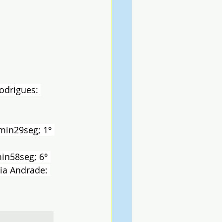
odrigues: 
min29seg; 1° 
in58seg; 6° 
ia Andrade: 