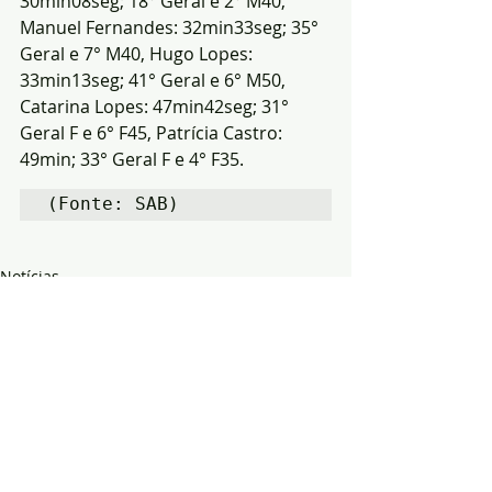
30min08seg; 18° Geral e 2° M40, 
Manuel Fernandes: 32min33seg; 35° 
Geral e 7° M40, Hugo Lopes: 
33min13seg; 41° Geral e 6° M50, 
Catarina Lopes: 47min42seg; 31° 
Geral F e 6° F45, Patrícia Castro: 
49min; 33° Geral F e 4° F35.
(Fonte: SAB)
Notícias
Desporto
Arronches
Posts recentes
Ver tudo