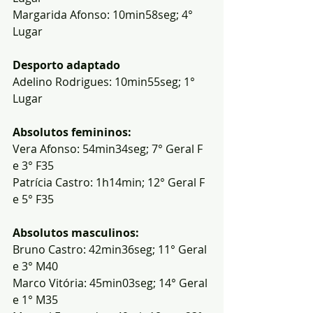
Margarida Afonso: 10min58seg; 4° 
Lugar
Desporto adaptado
Adelino Rodrigues: 10min55seg; 1° 
Lugar 
Absolutos femininos:
Vera Afonso: 54min34seg; 7° Geral F 
e 3° F35
Patrícia Castro: 1h14min; 12° Geral F 
e 5° F35
Absolutos masculinos:
Bruno Castro: 42min36seg; 11° Geral 
e 3° M40
Marco Vitória: 45min03seg; 14° Geral 
e 1° M35