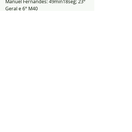
Manuel Fernandes: 49min18seg; 23° 
Geral e 6° M40
Hugo Lopes: 49min41seg; 26° Geral e 
4° M50
Ainda no domingo, mas em 
Arraiolos, decorreu o 
Trail da 
Empada
 onde esteve presente o 
atleta 
Paulo Arguelles 
que concluiu o 
trail curto em 1h32min e 
classificando-se em 66° da geral e 
10° M45. 
(Fonte: SAB)
Posts recentes
Ver tudo