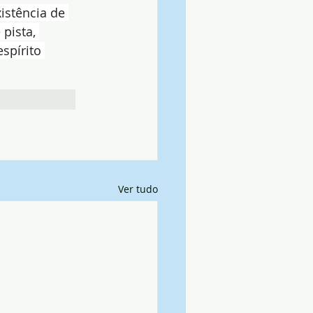
istência de 
pista, 
spírito 
Ver tudo