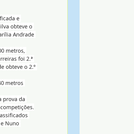
ficada e 
ilva obteve o 
rília Andrade 
0 metros, 
eiras foi 2.ª 
e obteve o 2.º 
40 metros 
a prova da 
 competições.
assificados 
 e Nuno 