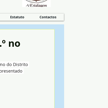
Estatuto
Contactos
.º no
mo do Distrito 
epresentado 