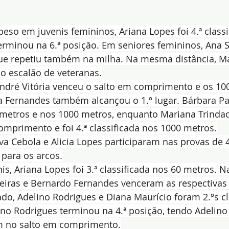
so em juvenis femininos, Ariana Lopes foi 4.ª classi
erminou na 6.ª posição. Em seniores femininos, Ana S
que repetiu também na milha. Na mesma distância, Ma
 no escalão de veteranas.
ndré Vitória venceu o salto em comprimento e os 100
 Fernandes também alcançou o 1.º lugar. Bárbara Parr
 metros e nos 1000 metros, enquanto Mariana Trindad
omprimento e foi 4.ª classificada nos 1000 metros.
a Cebola e Alicia Lopes participaram nas provas de 
 para os arcos.
is, Ariana Lopes foi 3.ª classificada nos 60 metros. N
reiras e Bernardo Fernandes venceram as respectivas
o, Adelino Rodrigues e Diana Maurício foram 2.ºs cl
no Rodrigues terminou na 4.ª posição, tendo Adelino
m no salto em comprimento.