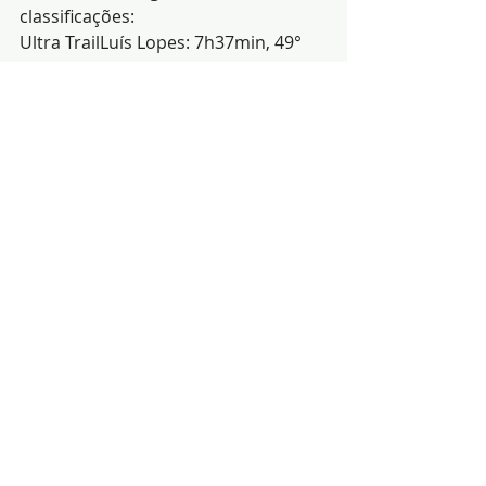
classificações:
Ultra TrailLuís Lopes: 7h37min, 49° 
Geral e 9° M35
Trail CurtoFernando Martins: 2h12, 
26° Geral e 6° M40Rui Semedo: 2h28, 
63° Geral e 5° M55André Martins: 
2h30min, 67° Geral e 15° M35Vera 
Afonso: 3h08min, 175° Geral e 8° 
F35João Feiteira: 3h52min, 267° Geral 
e 6° M60
(Fonte: S.A.B.)
Notícias
Desporto
Arronches
Posts recentes
Ver tudo