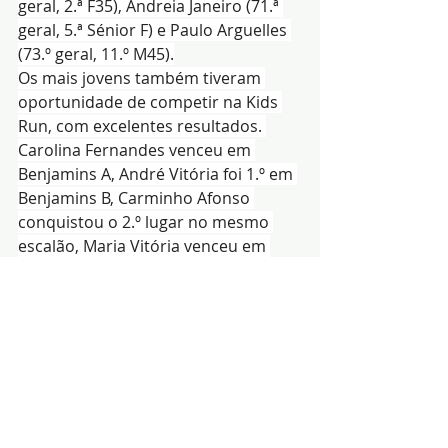
geral, 2.ª F35), Andreia Janeiro (71.ª 
geral, 5.ª Sénior F) e Paulo Arguelles 
(73.º geral, 11.º M45).
Os mais jovens também tiveram 
oportunidade de competir na Kids 
Run, com excelentes resultados. 
Carolina Fernandes venceu em 
Benjamins A, André Vitória foi 1.º em 
Benjamins B, Carminho Afonso 
conquistou o 2.º lugar no mesmo 
escalão, Maria Vitória venceu em 
Infantis e Margarida Afonso em 
Iniciados.
A participação do Sport Arronches e 
Benfica no Sunset Trail de Ouguela 
confirma o crescimento da 
modalidade no concelho e o 
trabalho consistente do clube na 
formação e dinamização do 