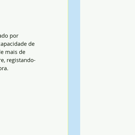
ado por 
capacidade de 
de mais de 
re, registando-
ora.