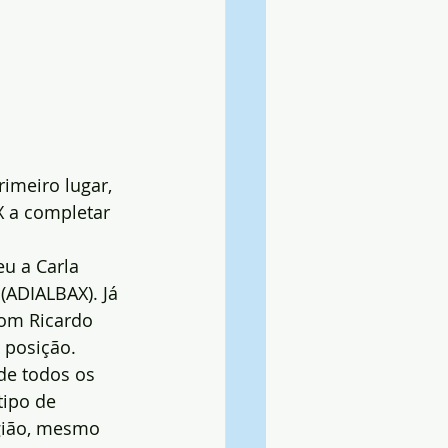
rimeiro lugar, 
X a completar 
eu a Carla 
(ADIALBAX). Já 
com Ricardo 
 posição.
de todos os 
tipo de 
egião, mesmo 