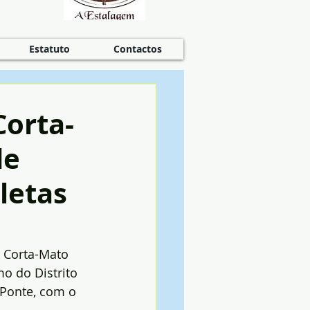
Estatuto
Contactos
Corta-
de
letas
X Corta-Mato 
o do Distrito 
 Ponte, com o 