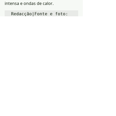
intensa e ondas de calor.
Redacção|Fonte e foto: 
Núcleo Quercus de 
Portalegre
Notícias
Política
segurança
Posts recentes
Ver tudo