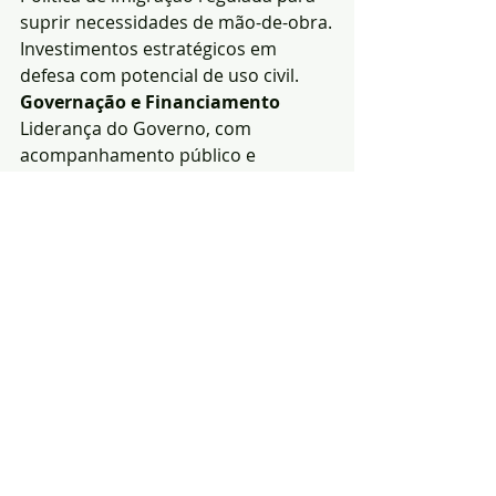
suprir necessidades de mão-de-obra.
Investimentos estratégicos em 
defesa com potencial de uso civil.
Governação e Financiamento
Liderança do Governo, com 
acompanhamento público e 
fiscalização reforçada (IGF, Tribunal 
de Contas, Parlamento).
Financiamento a definir após debate 
público (Fev. – Mar. 2026).
Impacto orçamental relevante e 
temporária deterioração das contas 
públicas, aplicando flexibilidade das 
regras europeias.
Essência: o PTRR combina 
reconstrução imediata com reforço 
estrutural da resiliência nacional e 
reformas transformadoras, 