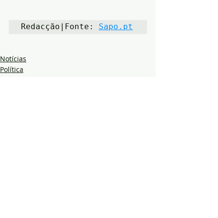
Redacção|Fonte: 
Sapo.pt
Notícias
Política
Ambiente
Posts recentes
Ver tudo