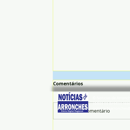
Comentários
© Noticias de Arronc
Todos os direitos rese
noticiasdearronches
Escreva um comentário
Mais de 3 milhões de