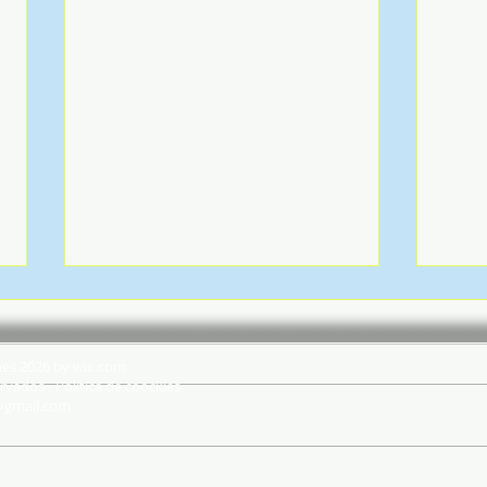
hes 2026 by wix.com
rvados - Política de coockies
@gmail.com
PSP - Comando Distrital de
Delt