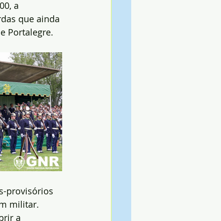
00, a 
das que ainda 
e Portalegre.
-provisórios 
 militar. 
rir a 