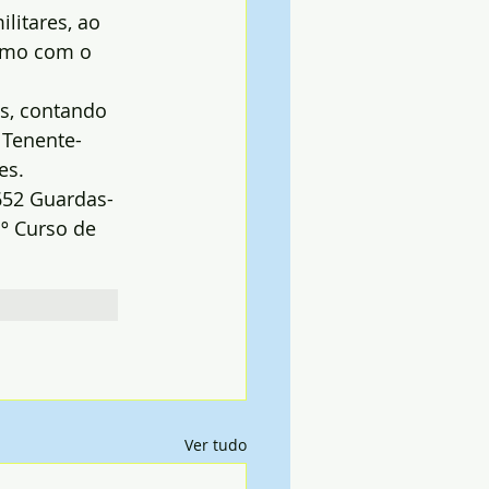
litares, ao 
esmo com o 
es, contando 
 Tenente-
es.
652 Guardas-
º Curso de 
Ver tudo