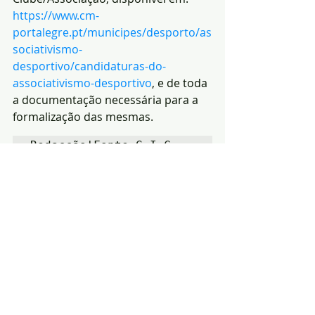
https://www.cm-
portalegre.pt/municipes/desporto/as
sociativismo-
desportivo/candidaturas-do-
associativismo-desportivo
, e de toda 
a documentação necessária para a 
formalização das mesmas.
Redacção|Fonte:G.I.C. 
Câmara Municipal de 
Portalegre
Notícias
Desporto
Região