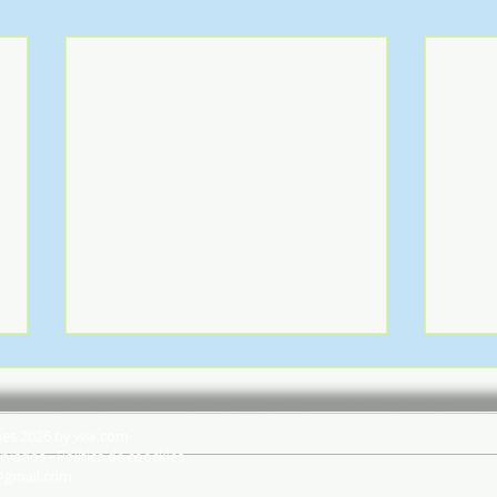
hes 2026 by wix.com
rvados - Política de coockies
@gmail.com