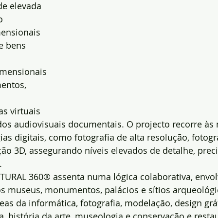
de elevada 
o 
mensionais 
e bens 
imensionais 
entos, 
as virtuais 
dos audiovisuais documentais. O projecto recorre às 
as digitais, como fotografia de alta resolução, fotogr
o 3D, assegurando níveis elevados de detalhe, preci
.
URAL 360® assenta numa lógica colaborativa, envo
os museus, monumentos, palácios e sítios arqueológi
eas da informática, fotografia, modelação, design gráf
ia, história da arte, museologia e conservação e resta