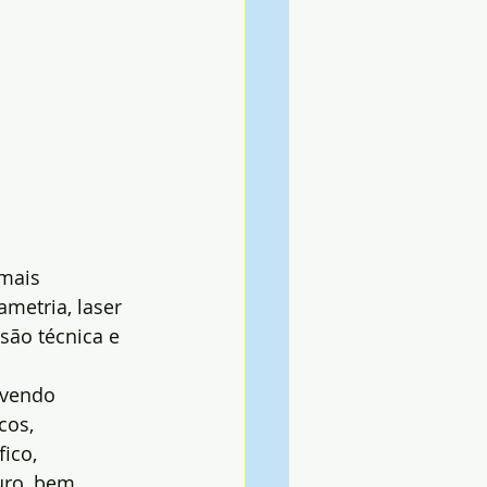
mais 
ametria, laser 
são técnica e 
lvendo 
cos, 
ico, 
uro, bem 