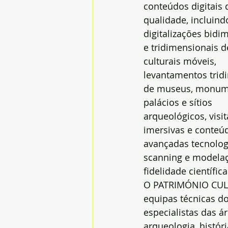
conteúdos digitais 
qualidade, incluind
digitalizações bidi
e tridimensionais d
culturais móveis, 
levantamentos trid
de museus, monum
palácios e sítios 
arqueológicos, visit
imersivas e conteú
avançadas tecnologi
scanning e modelaçã
fidelidade científica
O PATRIMÓNIO CULT
equipas técnicas d
especialistas das ár
arqueologia, histór