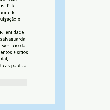
as. Este 
oura do 
vulgação e 
., entidade 
 salvaguarda, 
exercício das 
entos e sítios 
ial, 
icas públicas 