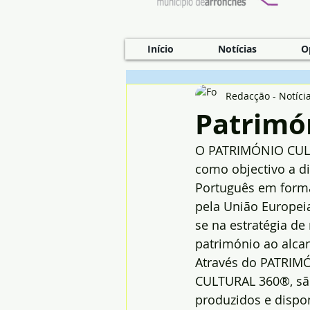
Início
Notícias
O
Redacção - Notíci
Patrimó
O PATRIMÓNIO CULT
como objectivo a di
Português em format
pela União Europeia
se na estratégia de
património ao alca
Através do PATRIM
CULTURAL 360®, sã
produzidos e dispon