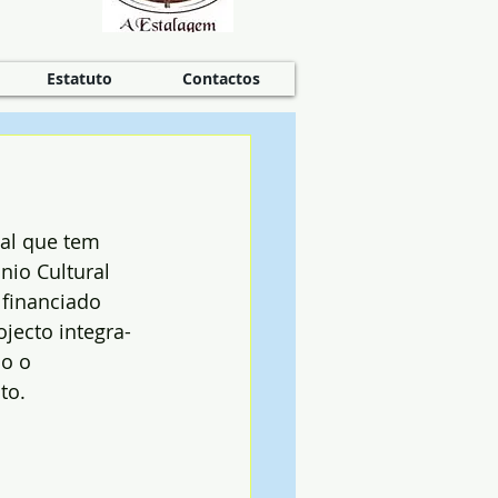
Estatuto
Contactos
al que tem 
nio Cultural 
 financiado 
jecto integra-
o o 
to.