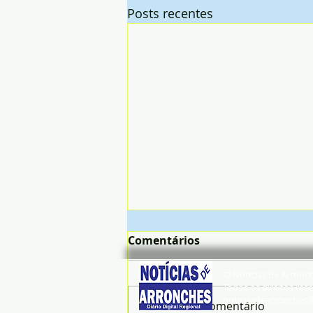
Posts recentes
Comentários
© Noticias de Arronc
Todos os direitos rese
noticiasdearronches
Escreva um comentário