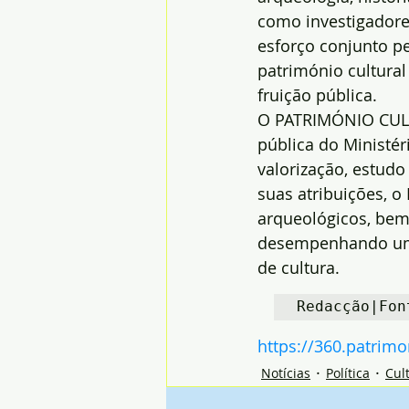
como investigadores
esforço conjunto p
património cultural
fruição pública.
O PATRIMÓNIO CULTU
pública do Ministér
valorização, estudo
suas atribuições, o
arqueológicos, bem
desempenhando um p
de cultura.
Redacção|Fon
https://360.patrim
Notícias
Política
Cul