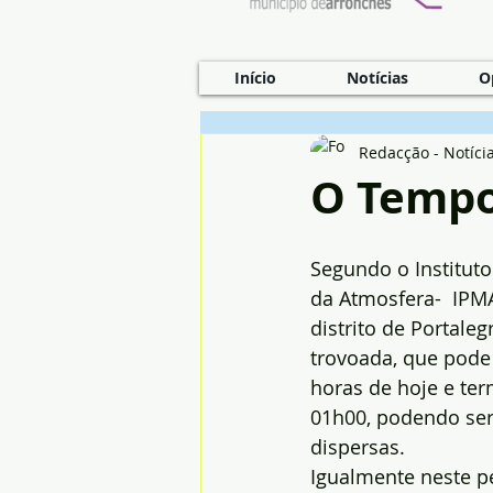
Início
Notícias
O
Redacção - Notíci
O Tempo 
Segundo o Institut
da Atmosfera-  IPMA
distrito de Portale
trovoada, que pode 
horas de hoje e te
01h00, podendo ser
dispersas.
Igualmente neste p