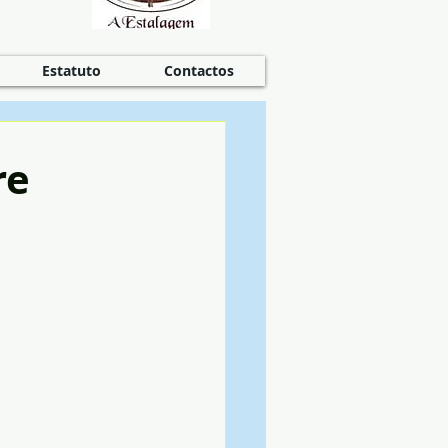
Estatuto
Contactos
re