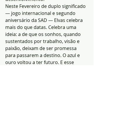
Neste Fevereiro de duplo significado 
— jogo internacional e segundo 
aniversário da SAD — Elvas celebra 
mais do que datas. Celebra uma 
ideia: a de que os sonhos, quando 
sustentados por trabalho, visão e 
paixão, deixam de ser promessa 
para passarem a destino. O azul e 
ouro voltou a ter futuro. E esse 
futuro já se joga no Patalino.
 Redacção|Fonte: João 
Esteves |Communication 
Consultant
Notícias
Desporto
Região