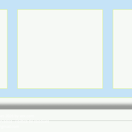
hes 2026 by wix.com
rvados - Política de coockies
@gmail.com