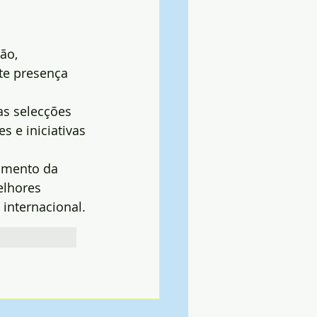
ão, 
te presença 
s selecções 
 e iniciativas 
imento da 
elhores 
 internacional.