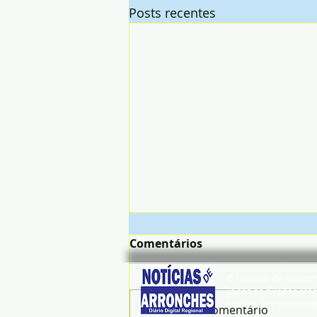
Posts recentes
Comentários
© Noticias de Arronc
Todos os direitos rese
noticiasdearronches
Escreva um comentário